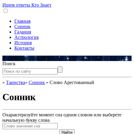
Ищем ответы
Кто Знает
Главная
Сонник
Гадания
Астрология
История
Контакты
Сонник Арестованный
Поиск
»
Таинства
»
Сонник
»
Слово Арестованный
Сонник
Охарактеризуйте момент сна одним словом или выберете
начальную букву слова