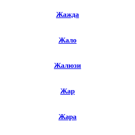
Жажда
Жало
Жалюзи
Жар
Жара