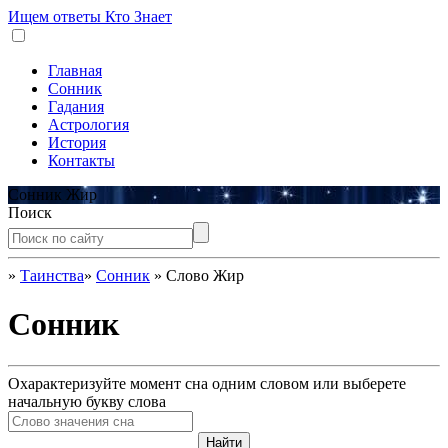
Ищем ответы
Кто Знает
Главная
Сонник
Гадания
Астрология
История
Контакты
Сонник Жир
Поиск
»
Таинства
»
Сонник
»
Слово Жир
Сонник
Охарактеризуйте момент сна одним словом или выберете
начальную букву слова