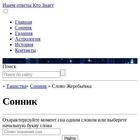
Ищем ответы
Кто Знает
Главная
Сонник
Гадания
Астрология
История
Контакты
Сонник Жеребьёвка
Поиск
»
Таинства
»
Сонник
»
Слово Жеребьёвка
Сонник
Охарактеризуйте момент сна одним словом или выберете
начальную букву слова