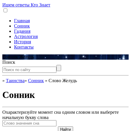
Ищем ответы
Кто Знает
Главная
Сонник
Гадания
Астрология
История
Контакты
Сонник Желудь
Поиск
»
Таинства
»
Сонник
»
Слово Желудь
Сонник
Охарактеризуйте момент сна одним словом или выберете
начальную букву слова