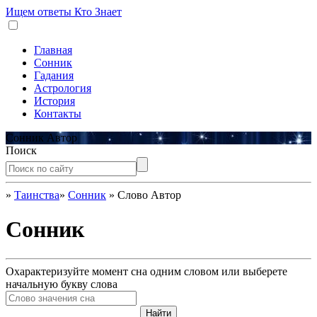
Ищем ответы
Кто Знает
Главная
Сонник
Гадания
Астрология
История
Контакты
Сонник Автор
Поиск
»
Таинства
»
Сонник
»
Слово Автор
Сонник
Охарактеризуйте момент сна одним словом или выберете
начальную букву слова