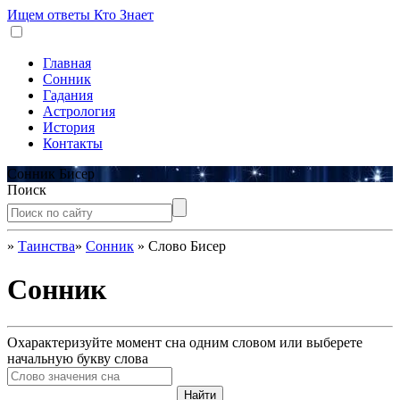
Ищем ответы
Кто Знает
Главная
Сонник
Гадания
Астрология
История
Контакты
Сонник Бисер
Поиск
»
Таинства
»
Сонник
»
Слово Бисер
Сонник
Охарактеризуйте момент сна одним словом или выберете
начальную букву слова