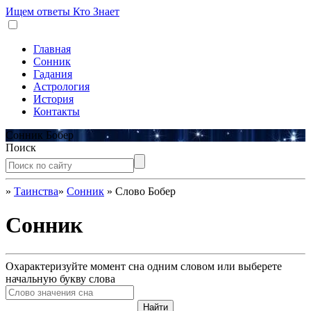
Ищем ответы
Кто Знает
Главная
Сонник
Гадания
Астрология
История
Контакты
Сонник Бобер
Поиск
»
Таинства
»
Сонник
»
Слово Бобер
Сонник
Охарактеризуйте момент сна одним словом или выберете
начальную букву слова