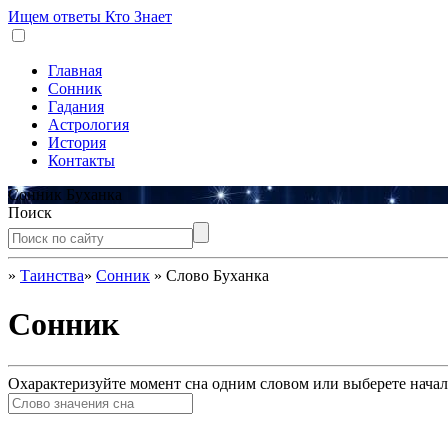
Ищем ответы
Кто Знает
Главная
Сонник
Гадания
Астрология
История
Контакты
Сонник Буханка
Поиск
»
Таинства
»
Сонник
»
Слово Буханка
Сонник
Охарактеризуйте момент сна одним словом или выберете начал