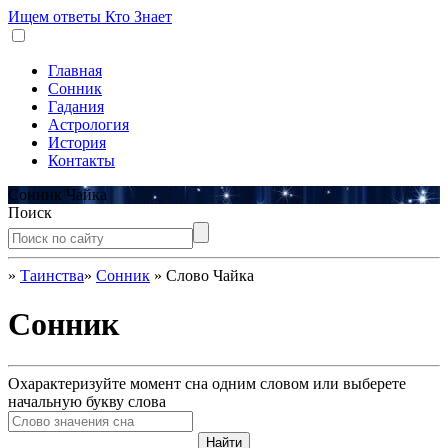
Ищем ответы
Кто Знает
Главная
Сонник
Гадания
Астрология
История
Контакты
Сонник Чайка
Поиск
»
Таинства
»
Сонник
»
Слово Чайка
Сонник
Охарактеризуйте момент сна одним словом или выберете
начальную букву слова