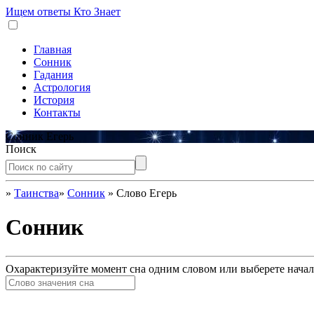
Ищем ответы
Кто Знает
Главная
Сонник
Гадания
Астрология
История
Контакты
Сонник Егерь
Поиск
»
Таинства
»
Сонник
»
Слово Егерь
Сонник
Охарактеризуйте момент сна одним словом или выберете начал