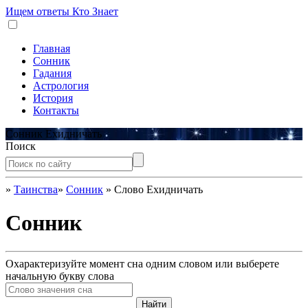
Ищем ответы
Кто Знает
Главная
Сонник
Гадания
Астрология
История
Контакты
Сонник Ехидничать
Поиск
»
Таинства
»
Сонник
»
Слово Ехидничать
Сонник
Охарактеризуйте момент сна одним словом или выберете
начальную букву слова