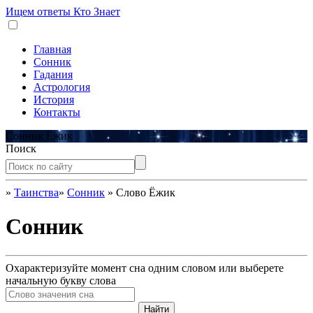
Ищем ответы
Кто Знает
Главная
Сонник
Гадания
Астрология
История
Контакты
Сонник Ёжик
Поиск
»
Таинства
»
Сонник
»
Слово Ёжик
Сонник
Охарактеризуйте момент сна одним словом или выберете
начальную букву слова