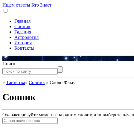
Ищем ответы
Кто Знает
Главная
Сонник
Гадания
Астрология
История
Контакты
Сонник Факел
Поиск
»
Таинства
»
Сонник
»
Слово Факел
Сонник
Охарактеризуйте момент сна одним словом или выберете начал