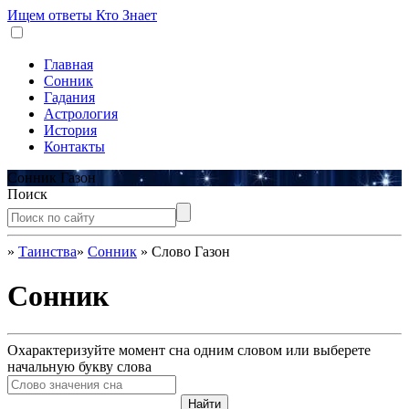
Ищем ответы
Кто Знает
Главная
Сонник
Гадания
Астрология
История
Контакты
Сонник Газон
Поиск
»
Таинства
»
Сонник
»
Слово Газон
Сонник
Охарактеризуйте момент сна одним словом или выберете
начальную букву слова