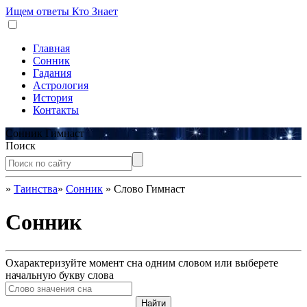
Ищем ответы
Кто Знает
Главная
Сонник
Гадания
Астрология
История
Контакты
Сонник Гимнаст
Поиск
»
Таинства
»
Сонник
»
Слово Гимнаст
Сонник
Охарактеризуйте момент сна одним словом или выберете
начальную букву слова