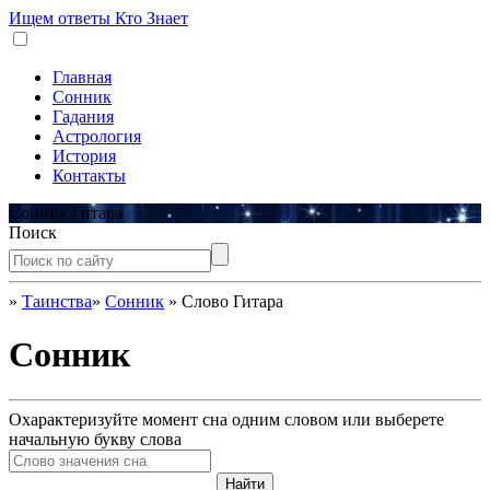
Ищем ответы
Кто Знает
Главная
Сонник
Гадания
Астрология
История
Контакты
Сонник Гитара
Поиск
»
Таинства
»
Сонник
»
Слово Гитара
Сонник
Охарактеризуйте момент сна одним словом или выберете
начальную букву слова