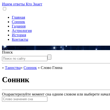
Ищем ответы
Кто Знает
Главная
Сонник
Гадания
Астрология
История
Контакты
Сонник Глина
Поиск
»
Таинства
»
Сонник
»
Слово Глина
Сонник
Охарактеризуйте момент сна одним словом или выберете начал