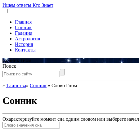
Ищем ответы
Кто Знает
Главная
Сонник
Гадания
Астрология
История
Контакты
Сонник Гном
Поиск
»
Таинства
»
Сонник
»
Слово Гном
Сонник
Охарактеризуйте момент сна одним словом или выберете начал