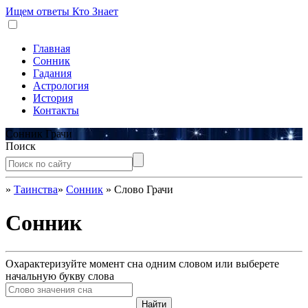
Ищем ответы
Кто Знает
Главная
Сонник
Гадания
Астрология
История
Контакты
Сонник Грачи
Поиск
»
Таинства
»
Сонник
»
Слово Грачи
Сонник
Охарактеризуйте момент сна одним словом или выберете
начальную букву слова