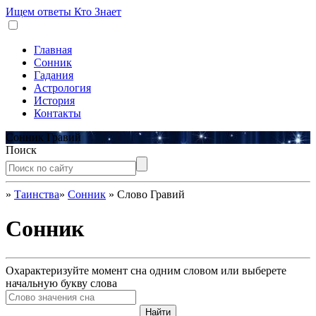
Ищем ответы
Кто Знает
Главная
Сонник
Гадания
Астрология
История
Контакты
Сонник Гравий
Поиск
»
Таинства
»
Сонник
»
Слово Гравий
Сонник
Охарактеризуйте момент сна одним словом или выберете
начальную букву слова