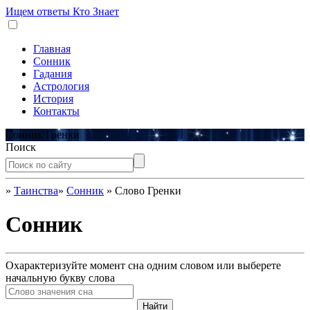
Ищем ответы
Кто Знает
Главная
Сонник
Гадания
Астрология
История
Контакты
Сонник Гренки
Поиск
»
Таинства
»
Сонник
»
Слово Гренки
Сонник
Охарактеризуйте момент сна одним словом или выберете
начальную букву слова