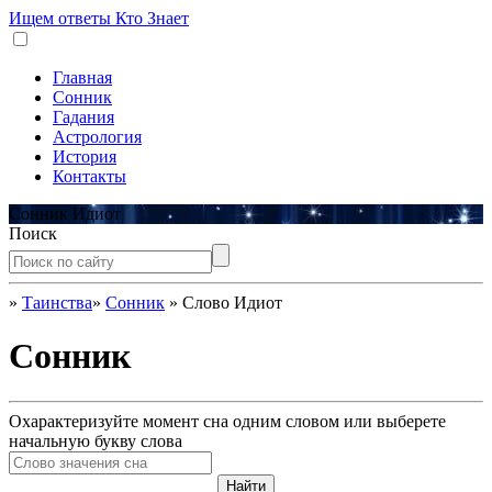
Ищем ответы
Кто Знает
Главная
Сонник
Гадания
Астрология
История
Контакты
Сонник Идиот
Поиск
»
Таинства
»
Сонник
»
Слово Идиот
Сонник
Охарактеризуйте момент сна одним словом или выберете
начальную букву слова