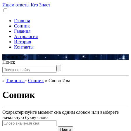
Ищем ответы
Кто Знает
Главная
Сонник
Гадания
Астрология
История
Контакты
Сонник Ива
Поиск
»
Таинства
»
Сонник
»
Слово Ива
Сонник
Охарактеризуйте момент сна одним словом или выберете
начальную букву слова