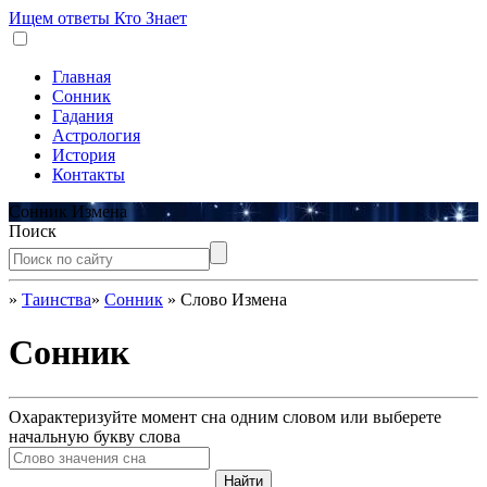
Ищем ответы
Кто Знает
Главная
Сонник
Гадания
Астрология
История
Контакты
Сонник Измена
Поиск
»
Таинства
»
Сонник
»
Слово Измена
Сонник
Охарактеризуйте момент сна одним словом или выберете
начальную букву слова