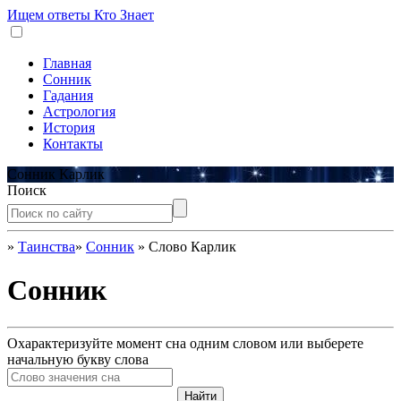
Ищем ответы
Кто Знает
Главная
Сонник
Гадания
Астрология
История
Контакты
Сонник Карлик
Поиск
»
Таинства
»
Сонник
»
Слово Карлик
Сонник
Охарактеризуйте момент сна одним словом или выберете
начальную букву слова