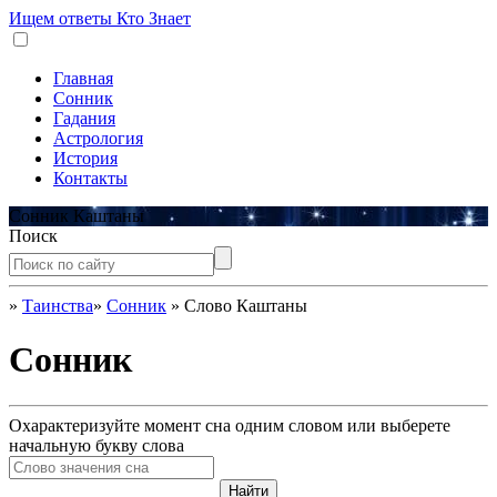
Ищем ответы
Кто Знает
Главная
Сонник
Гадания
Астрология
История
Контакты
Сонник Каштаны
Поиск
»
Таинства
»
Сонник
»
Слово Каштаны
Сонник
Охарактеризуйте момент сна одним словом или выберете
начальную букву слова