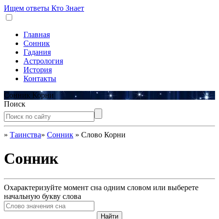
Ищем ответы
Кто Знает
Главная
Сонник
Гадания
Астрология
История
Контакты
Сонник Корни
Поиск
»
Таинства
»
Сонник
»
Слово Корни
Сонник
Охарактеризуйте момент сна одним словом или выберете
начальную букву слова