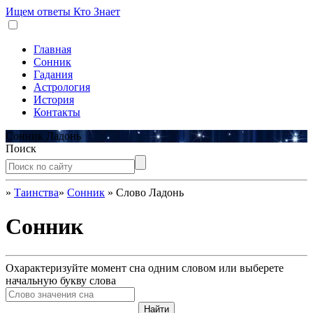
Ищем ответы
Кто Знает
Главная
Сонник
Гадания
Астрология
История
Контакты
Сонник Ладонь
Поиск
»
Таинства
»
Сонник
»
Слово Ладонь
Сонник
Охарактеризуйте момент сна одним словом или выберете
начальную букву слова