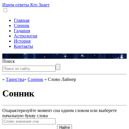
Ищем ответы
Кто Знает
Главная
Сонник
Гадания
Астрология
История
Контакты
Сонник Лайнер
Поиск
»
Таинства
»
Сонник
»
Слово Лайнер
Сонник
Охарактеризуйте момент сна одним словом или выберете
начальную букву слова