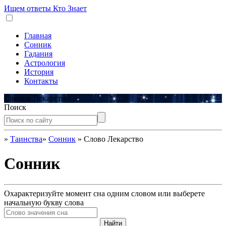
Ищем ответы
Кто Знает
Главная
Сонник
Гадания
Астрология
История
Контакты
Сонник Лекарство
Поиск
»
Таинства
»
Сонник
»
Слово Лекарство
Сонник
Охарактеризуйте момент сна одним словом или выберете
начальную букву слова