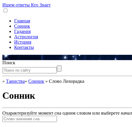
Ищем ответы
Кто Знает
Главная
Сонник
Гадания
Астрология
История
Контакты
Сонник Лихорадка
Поиск
»
Таинства
»
Сонник
»
Слово Лихорадка
Сонник
Охарактеризуйте момент сна одним словом или выберете начал