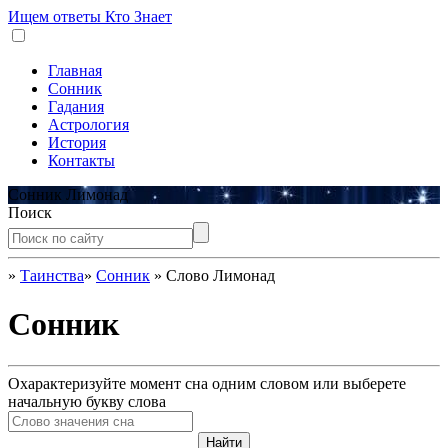
Ищем ответы
Кто Знает
Главная
Сонник
Гадания
Астрология
История
Контакты
Сонник Лимонад
Поиск
»
Таинства
»
Сонник
»
Слово Лимонад
Сонник
Охарактеризуйте момент сна одним словом или выберете
начальную букву слова