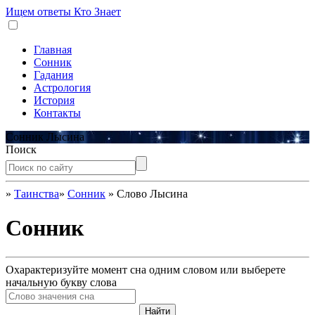
Ищем ответы
Кто Знает
Главная
Сонник
Гадания
Астрология
История
Контакты
Сонник Лысина
Поиск
»
Таинства
»
Сонник
»
Слово Лысина
Сонник
Охарактеризуйте момент сна одним словом или выберете
начальную букву слова