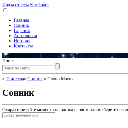
Ищем ответы
Кто Знает
Главная
Сонник
Гадания
Астрология
История
Контакты
Сонник Магия
Поиск
»
Таинства
»
Сонник
»
Слово Магия
Сонник
Охарактеризуйте момент сна одним словом или выберете начал