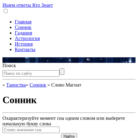
Ищем ответы
Кто Знает
Главная
Сонник
Гадания
Астрология
История
Контакты
Сонник Магнат
Поиск
»
Таинства
»
Сонник
»
Слово Магнат
Сонник
Охарактеризуйте момент сна одним словом или выберете
начальную букву слова