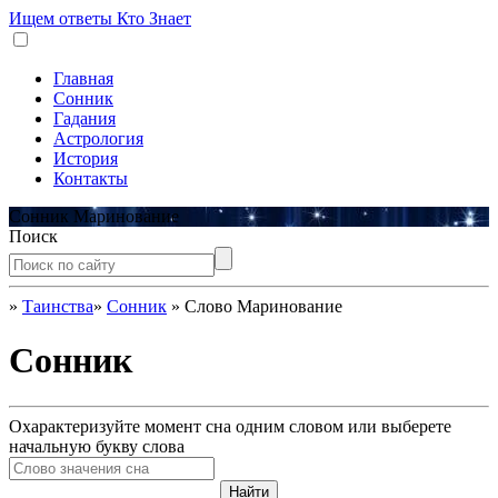
Ищем ответы
Кто Знает
Главная
Сонник
Гадания
Астрология
История
Контакты
Сонник Маринование
Поиск
»
Таинства
»
Сонник
»
Слово Маринование
Сонник
Охарактеризуйте момент сна одним словом или выберете
начальную букву слова