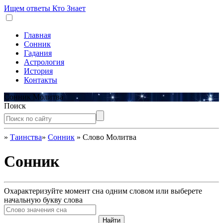
Ищем ответы
Кто Знает
Главная
Сонник
Гадания
Астрология
История
Контакты
Сонник Молитва
Поиск
»
Таинства
»
Сонник
»
Слово Молитва
Сонник
Охарактеризуйте момент сна одним словом или выберете
начальную букву слова