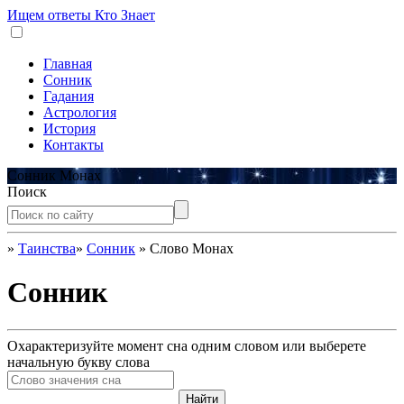
Ищем ответы
Кто Знает
Главная
Сонник
Гадания
Астрология
История
Контакты
Сонник Монах
Поиск
»
Таинства
»
Сонник
»
Слово Монах
Сонник
Охарактеризуйте момент сна одним словом или выберете
начальную букву слова