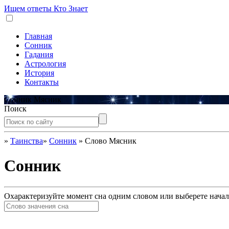
Ищем ответы
Кто Знает
Главная
Сонник
Гадания
Астрология
История
Контакты
Сонник Мясник
Поиск
»
Таинства
»
Сонник
»
Слово Мясник
Сонник
Охарактеризуйте момент сна одним словом или выберете начал