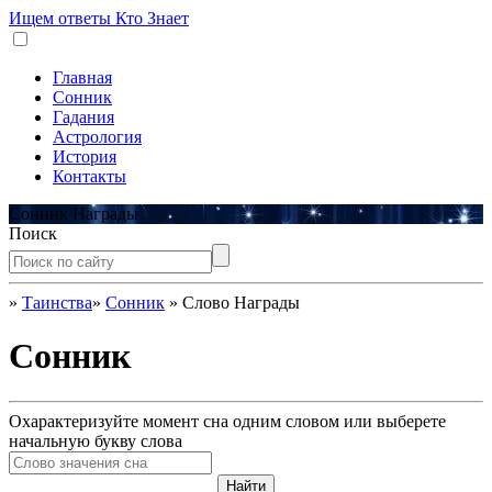
Ищем ответы
Кто Знает
Главная
Сонник
Гадания
Астрология
История
Контакты
Сонник Награды
Поиск
»
Таинства
»
Сонник
»
Слово Награды
Сонник
Охарактеризуйте момент сна одним словом или выберете
начальную букву слова