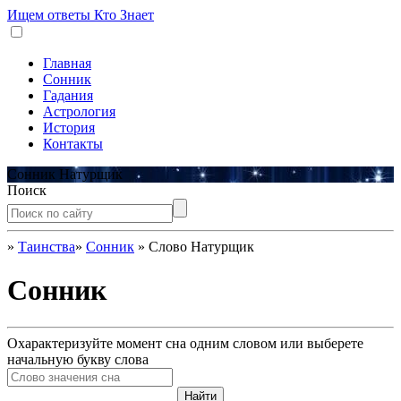
Ищем ответы
Кто Знает
Главная
Сонник
Гадания
Астрология
История
Контакты
Сонник Натурщик
Поиск
»
Таинства
»
Сонник
»
Слово Натурщик
Сонник
Охарактеризуйте момент сна одним словом или выберете
начальную букву слова