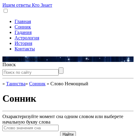
Ищем ответы
Кто Знает
Главная
Сонник
Гадания
Астрология
История
Контакты
Сонник Немощный
Поиск
»
Таинства
»
Сонник
»
Слово Немощный
Сонник
Охарактеризуйте момент сна одним словом или выберете
начальную букву слова