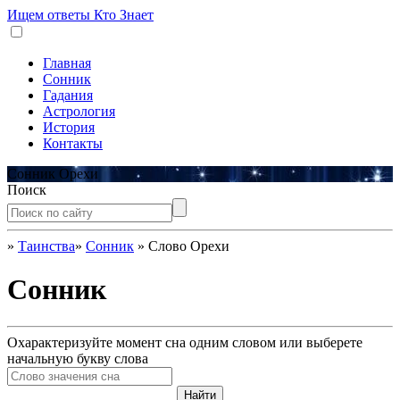
Ищем ответы
Кто Знает
Главная
Сонник
Гадания
Астрология
История
Контакты
Сонник Орехи
Поиск
»
Таинства
»
Сонник
»
Слово Орехи
Сонник
Охарактеризуйте момент сна одним словом или выберете
начальную букву слова