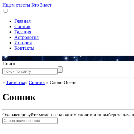
Ищем ответы
Кто Знает
Главная
Сонник
Гадания
Астрология
История
Контакты
Сонник Осень
Поиск
»
Таинства
»
Сонник
»
Слово Осень
Сонник
Охарактеризуйте момент сна одним словом или выберете начал