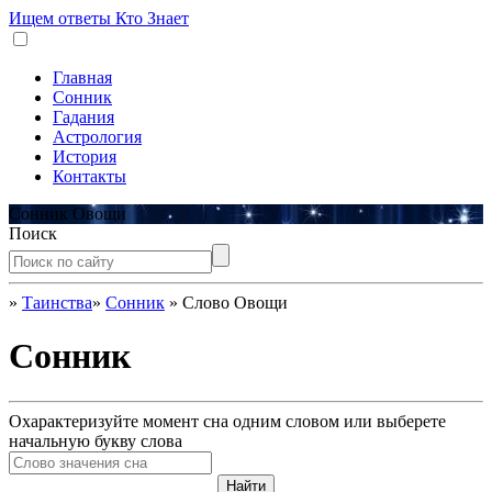
Ищем ответы
Кто Знает
Главная
Сонник
Гадания
Астрология
История
Контакты
Сонник Овощи
Поиск
»
Таинства
»
Сонник
»
Слово Овощи
Сонник
Охарактеризуйте момент сна одним словом или выберете
начальную букву слова