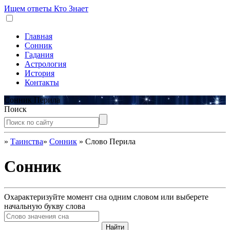
Ищем ответы
Кто Знает
Главная
Сонник
Гадания
Астрология
История
Контакты
Сонник Перила
Поиск
»
Таинства
»
Сонник
»
Слово Перила
Сонник
Охарактеризуйте момент сна одним словом или выберете
начальную букву слова