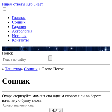
Ищем ответы
Кто Знает
Главная
Сонник
Гадания
Астрология
История
Контакты
Сонник Песок
Поиск
»
Таинства
»
Сонник
»
Слово Песок
Сонник
Охарактеризуйте момент сна одним словом или выберете
начальную букву слова