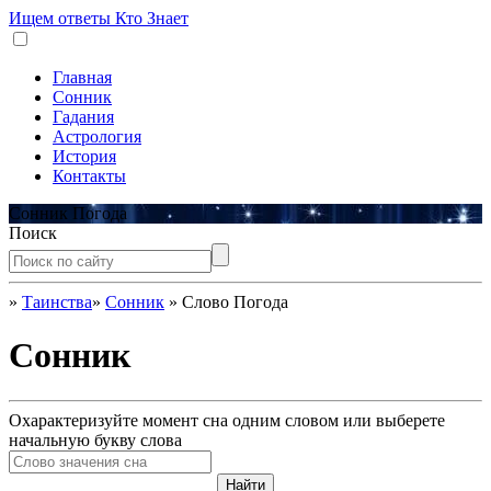
Ищем ответы
Кто Знает
Главная
Сонник
Гадания
Астрология
История
Контакты
Сонник Погода
Поиск
»
Таинства
»
Сонник
»
Слово Погода
Сонник
Охарактеризуйте момент сна одним словом или выберете
начальную букву слова