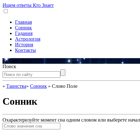
Ищем ответы
Кто Знает
Главная
Сонник
Гадания
Астрология
История
Контакты
Сонник Поле
Поиск
»
Таинства
»
Сонник
»
Слово Поле
Сонник
Охарактеризуйте момент сна одним словом или выберете начал